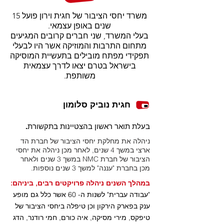
חגית
נוביק סלומון &
ירון
כהן
משרד יחסי הציבור של חגית וירון פועל 15
שנים באופן עצמאי.
תקשורת - אסטרטגיה - יחסי ציבור
בעלי המשרד, שני חברים קרובים המגיעים
מתחום התרבות והמוזיקה אשר היו לבעלי
תפקידי מפתח מובילים בתעשיית המוסיקה
בישראל בטרם יצאו לדרך עצמאית
משותפת.
חגית נוביק סלומון
בעלת תואר ראשון בהצטיינות בתקשורת.
ניהלה את מחלקת יחסי הציבור של חברת הד
ארצי במשך 4 שנים, לאחר מכן ניהלה את יחסי
הציבור של חברת NMC במשך 3 שנים ולאחר
מכן בחברת "עננה" למשך 3 שנים נוספות.
במהלך השנים ניהלה פרויקטים רבים, ביניהם:
"עבודה עברית" לשנות ה- 60 אשר כלל גם מופע
ענק בפארק הירקון וכן טיפלה ביחסי הציבור של
טיפקס, מירי מסיקה, איה כורם, חמי רודנר, הדג